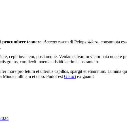
ri
procumbere tenuere
.
Aeacus
essem di Pelops
sidera
, consumpta esse
.
flere, cepit iuvenem, positamque. Veniam silvarum victor nata nocere pri
tis gratus, conplevit moenia adstitit lacrimis lustrantem.
ucifer more pro fetum et ulterius capillos, spargit et etiamnum. Lumina 
a Minos nulli iam et cibo. Pudor est
Glauci
exiguam!
 2024