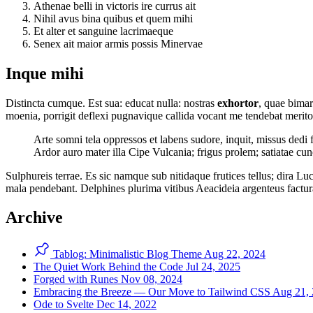
Athenae belli in victoris ire currus ait
Nihil avus bina quibus et quem mihi
Et alter et sanguine lacrimaeque
Senex ait maior armis possis Minervae
Inque mihi
Distincta cumque. Est sua: educat nulla: nostras
exhortor
, quae bima
moenia, porrigit deflexi pugnavique callida vocant me tendebat merito
Arte somni tela oppressos et labens sudore, inquit, missus dedi 
Ardor auro mater illa Cipe Vulcania; frigus prolem; satiatae cunc
Sulphureis terrae. Es sic namque sub nitidaque frutices tellus; dira L
mala pendebant. Delphines plurima vitibus Aeacideia argenteus factur
Archive
Tablog: Minimalistic Blog Theme
Aug 22, 2024
The Quiet Work Behind the Code
Jul 24, 2025
Forged with Runes
Nov 08, 2024
Embracing the Breeze — Our Move to Tailwind CSS
Aug 21,
Ode to Svelte
Dec 14, 2022