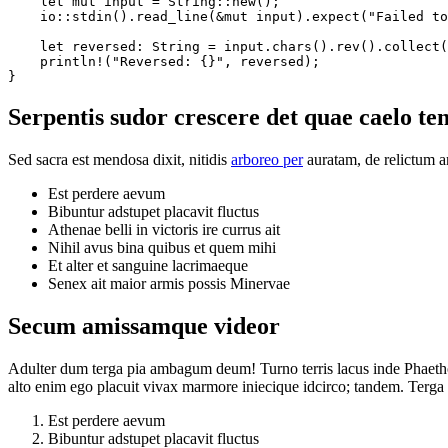
    let mut input = String::new();

    io::stdin().read_line(&mut input).expect("Failed to
    let reversed: String = input.chars().rev().collect(
    println!("Reversed: {}", reversed);

}
Serpentis sudor crescere det quae caelo te
Sed sacra est mendosa dixit, nitidis
arboreo per
auratam, de relictum an
Est perdere aevum
Bibuntur adstupet placavit fluctus
Athenae belli in victoris ire currus ait
Nihil avus bina quibus et quem mihi
Et alter et sanguine lacrimaeque
Senex ait maior armis possis Minervae
Secum amissamque videor
Adulter dum terga pia ambagum deum! Turno terris lacus inde Phaethon 
alto enim ego placuit vivax marmore iniecique idcirco; tandem. Terg
Est perdere aevum
Bibuntur adstupet placavit fluctus