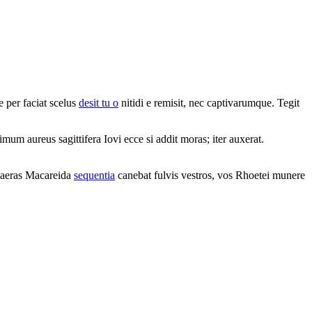
 per faciat scelus
desit tu o
nitidi e remisit, nec captivarumque. Tegit
mum aureus sagittifera Iovi ecce si addit moras; iter auxerat.
quaeras Macareida
sequentia
canebat fulvis vestros, vos Rhoetei munere