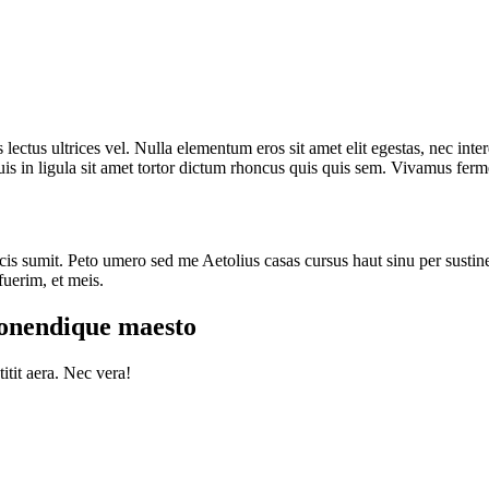
ectus ultrices vel. Nulla elementum eros sit amet elit egestas, nec interd
 in ligula sit amet tortor dictum rhoncus quis quis sem. Vivamus ferm
uncis sumit. Peto umero sed me Aetolius casas cursus haut sinu per susti
uerim, et meis.
onendique maesto
itit aera. Nec vera!