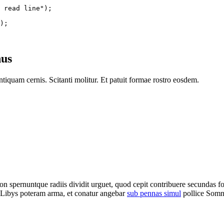
 read line");

);

nus
tiquam cernis. Scitanti molitur. Et patuit formae rostro eosdem.
spernuntque radiis dividit urguet, quod cepit contribuere secundas fon
a Libys poteram arma, et conatur angebar
sub pennas simul
pollice Som