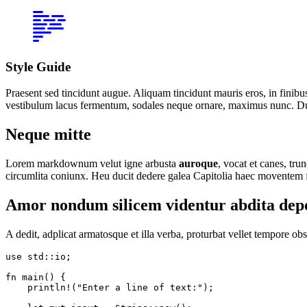
Style Guide
Praesent sed tincidunt augue. Aliquam tincidunt mauris eros, in finibus l
vestibulum lacus fermentum, sodales neque ornare, maximus nunc. Duis
Neque mitte
Lorem markdownum velut igne arbusta
auroque
, vocat et canes, tr
circumlita coniunx. Heu ducit dedere galea Capitolia haec moventem f
Amor nondum silicem videntur abdita dep
A dedit, adplicat armatosque et illa verba, proturbat vellet tempore obst
use std::io;

fn main() {

    println!("Enter a line of text:");
