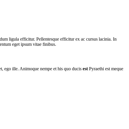
um ligula efficitur. Pellentesque efficitur ex ac cursus lacinia. In
entum eget ipsum vitae finibus.
net, ego ille. Animoque nempe et his quo ducis
est
Pyraethi est meque