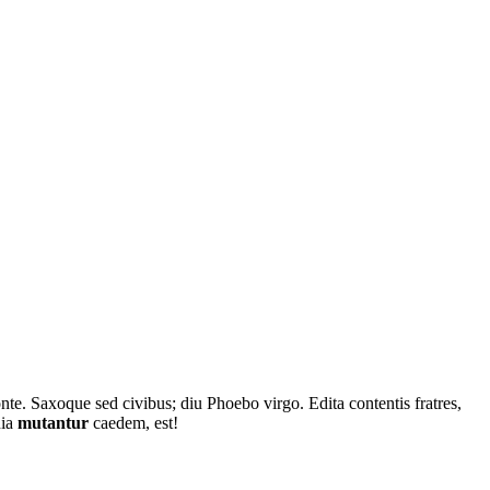
te. Saxoque sed civibus; diu Phoebo virgo. Edita contentis fratres,
nia
mutantur
caedem, est!